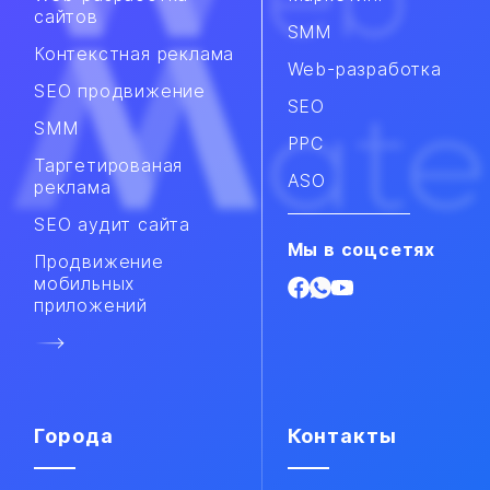
сайтов
SMM
Контекстная реклама
Web-разработка
SEO продвижение
SEO
SMM​
PPC
Таргетированая
ASO
реклама
SEO аудит сайта
Мы в соцсетях
Продвижение
мобильных
приложений​
Города
Контакты