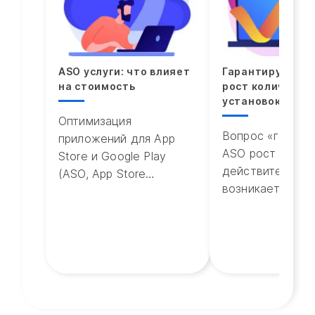
ASO услуги: что влияет
Гарантирует ли
на стоимость
рост количеств
установок
Оптимизация
Вопрос «гарант
приложений для App
ASO рост устан
Store и Google Play
действительно
(ASO, App Store
возникает почти
Optimization) давно
каждого владел
перестала быть
приложения или
простым «подбором
маркетолога на
ключевых слов».
продвижения. И
важно сразу го
честно и...