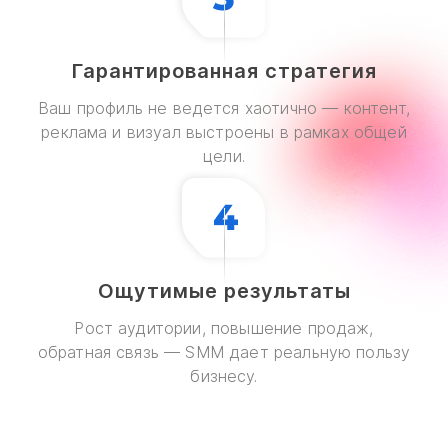
может конкурировать с крупными
компаниями, если Instagram-аккаунт
Гарантированная стратегия
ведётся профессионально.
Именно поэтому SMM Instagram —
Ваш профиль не ведется хаотично — контент,
это не просто тренд, а важная
реклама и визуал выстроены в рамках общей
инвестиция в развитие бизнеса.
цели.
Закажите профессиональное
продвижение в Instagram — и
начните получать максимум от
каждой публикации!
Ощутимые результаты
Рост аудитории, повышение продаж,
обратная связь — SMM дает реальную пользу
бизнесу.