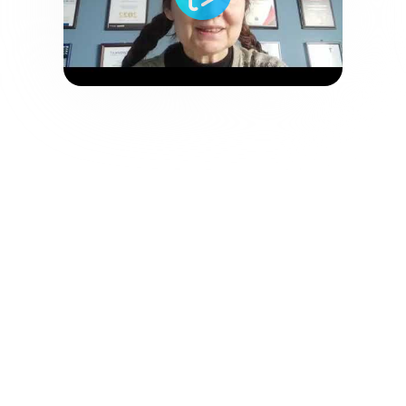
АК Цент Микросистемс
Ольга Капитова, куратор интернет-проектов
Сотрудничество с 2011 года в SEO-
продвижении интернет-магазина. За это
время удалось повысить узнаваемость
бренда и посещаемость сайта. Клиент
отмечает продуктивность работы и
комфортное взаимодействие с командой
WebMate, включая персонального
менеджера, SEO-специалиста и