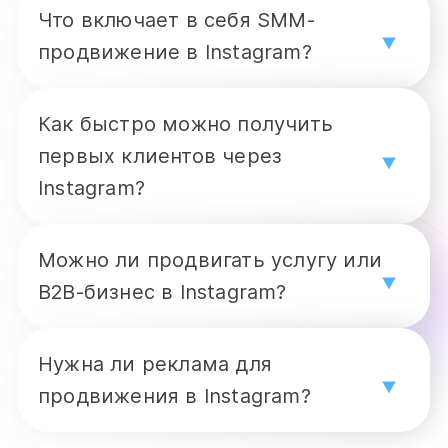
Что включает в себя SMM-
продвижение в Instagram?
Разработка стратегии, создание
Как быстро можно получить
визуального контента, написание
первых клиентов через
постов, сторис и Reels, настройка
Instagram?
таргетированной рекламы, работа с
При активной стратегии и рекламе —
блогерами и аналитика результатов.
Можно ли продвигать услугу или
уже в первые дни. Органический
B2B-бизнес в Instagram?
результат требует времени: стабильный
Да. Главное — правильно упаковать
рост охватов и продаж начинается
Нужна ли реклама для
профиль, показывать кейсы, доносить
через 2–4 недели регулярной работы.
продвижения в Instagram?
экспертность и выстраивать доверие