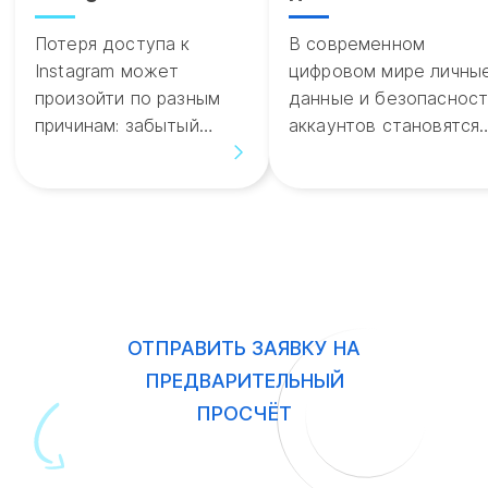
пошаговое
надёжные пароли 
Потеря доступа к
В современном
руководство от
правила
Instagram может
цифровом мире личны
WebMate
безопасности
произойти по разным
данные и безопасност
причинам: забытый
аккаунтов становятся
пароль, взлом аккаунта,
все более значимыми.
ОТПРАВИТЬ ЗАЯВКУ НА
ПРЕДВАРИТЕЛЬНЫЙ
ПРОСЧЁТ