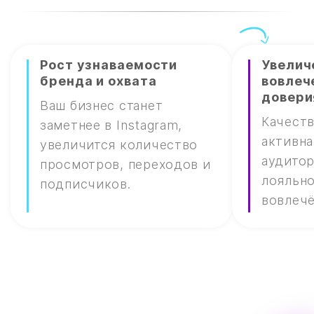
Рост узнаваемости
Увелич
бренда и охвата
вовлеч
довери
Ваш бизнес станет
Качеств
заметнее в Instagram,
активна
увеличится количество
аудито
просмотров, переходов и
лояльно
подписчиков.
вовлечё