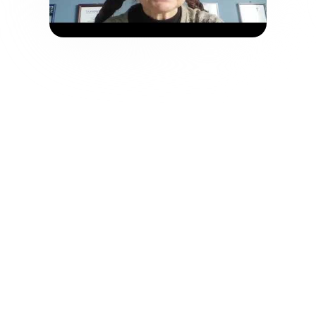
АК Цент Микросистемс
Ольга Капитова, куратор интернет-проектов
Сотрудничество с 2011 года в SEO-
продвижении интернет-магазина. За это
время удалось повысить узнаваемость
бренда и посещаемость сайта. Клиент
отмечает продуктивность работы и
комфортное взаимодействие с командой
WebMate, включая персонального
менеджера, SEO-специалиста и
копирайтера.