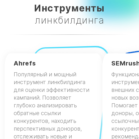
Инструменты
релевантности и авторитетности
сайта.
линкбилдинга
Увеличение видимости бренда.
Когда ссылки на ваш сайт
размещаются на платформах с
высокой посещаемостью, это
увеличивает вашу видимость для
целевой аудитории.
Ahrefs
SEMrus
Улучшение юзабилити и
Популярный и мощный
Функцион
навигации сайта.
Возможность
инструмент линкбилдинга
инструмен
направлять пользователей к нужным
для оценки эффективности
внешних с
разделам, что способствует
кампаний. Позволяет
новых во
лучшему восприятию ресурса.
глубоко анализировать
Помогает 
Покупка качественных ссылок — это
обратные ссылки
доноры, 
эффективный способ улучшить
конкурентов, находить
ссылочны
позиции вашего сайта, повысить его
перспективных доноров,
конкурент
авторитет и привлечь целевой
отслеживать новые и
рекоменд