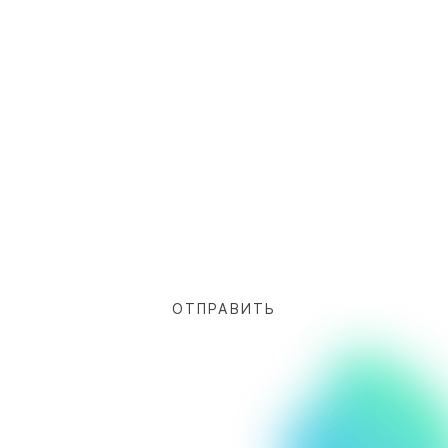
Ускорение роста позиций в
поисковой выдаче.
Помогает
значительно ускорить процесс
выхода на высокие позиции в
поисковых системах. Особенно
важно для нового ресурса, который
хочет выделиться среди
конкурентов.
Привлечение дополнительного
трафика.
Способствуют улучшению
позиций сайта и являются прямым
каналом для привлечения
дополнительного трафика.
Укрепление репутации и
доверия.
Google и другие
поисковые системы учитывают
качество внешних ссылок как один
из факторов для определения