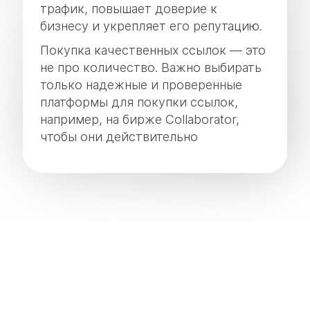
трафик, повышает доверие к
бизнесу и укрепляет его репутацию.
Покупка качественных ссылок — это
не про количество. Важно выбирать
только надежные и проверенные
платформы для покупки ссылок,
например, на бирже Collaborator,
чтобы они действительно
способствовали улучшению ваших
позиций и не нанесли вред вашему
сайту.
Преимущества покупки
качественных ссылок очевидны,
особенно для тех, кто стремится
ОТПРАВИТЬ ЗАЯВКУ НА
повысить видимость в поисковых
ПРЕДВАРИТЕЛЬНЫЙ
системах и привлечь целевых
ПРОСЧЁТ
клиентов: