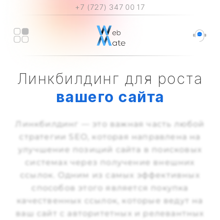
+7 (727) 347 00 17
Линкбилдинг для роста
вашего сайта
Линкбилдинг — это важная часть любой
стратегии SEO, которая направлена на
улучшение позиций сайта в поисковых
системах через получение внешних
ссылок. Одним из самых эффективных
способов этого является покупка
качественных ссылок, которые ведут на
ваш сайт с авторитетных и релевантных