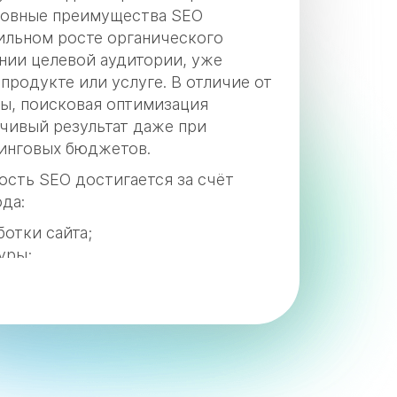
сновные преимущества SEO
ильном росте органического
нии целевой аудитории, уже
продукте или услуге. В отличие от
ы, поисковая оптимизация
чивый результат даже при
инговых бюджетов.
сть SEO достигается за счёт
ода:
отки сайта;
уры;
нта;
вательского опыта.
ии в поисковой выдаче и
 бренду, увеличивает конверсию
ь привлечения клиента.