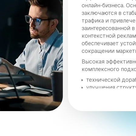
онлайн-бизнеса. О
заключаются в стаб
трафика и привлече
заинтересованной в 
контекстной реклам
обеспечивает устой
сокращении маркет
Высокая эффективно
комплексного подх
технической дораб
улучшения структ
оптимизации конте
повышения пользо
Это улучшает позиц
повышает доверие к
и снижает стоимост