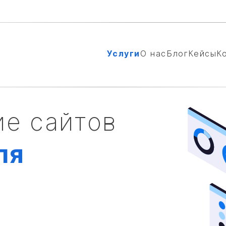
Услуги
О нас
Блог
Кейсы
К
е сайтов
ля