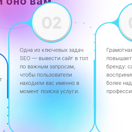
м оно вам
Одна из ключевых задач
Грамотна
SEO — вывести сайт в топ
повышает
по важным запросам,
бренду: с
чтобы пользователи
восприни
т
находили вас именно в
более на
момент поиска услуги.
професси