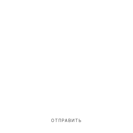
ОТПРАВИТЬ ЗАЯВКУ НА
ПРЕДВАРИТЕЛЬНЫЙ
ПРОСЧЁТ