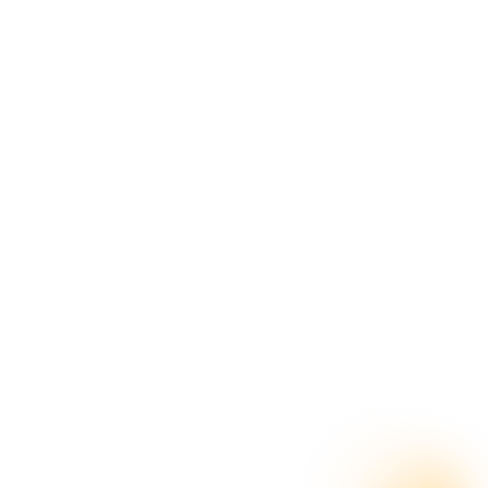
Сотрудничество с 2011 года в SEO-
продвижении интернет-магазина. За это
время удалось повысить узнаваемость
бренда и посещаемость сайта. Клиент
отмечает продуктивность работы и
комфортное взаимодействие с командой
WebMate, включая персонального
менеджера, SEO-специалиста и
копирайтера.