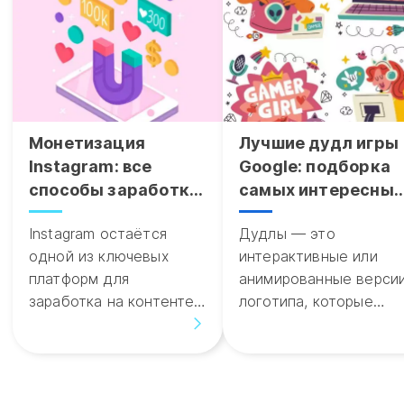
Монетизация
Лучшие дудл игры
Instagram: все
Google: подборка
способы заработка
самых интересных
в 2026 году
игровых Doodle
Instagram остаётся
Дудлы — это
одной из ключевых
интерактивные или
платформ для
анимированные верси
заработка на контенте,
логотипа, которые
личном бренде и
появляются на главно
странице