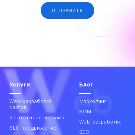
Услуги
Блог
Web-разработка
Маркетинг
сайтов
SMM
Контекстная реклама
Web-разработка
SEO продвижение
SEO