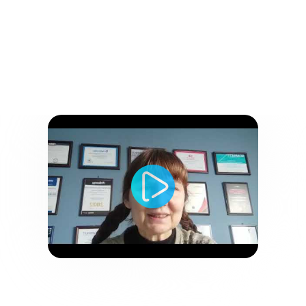
Отзывы клиентов
WebMate​
АК Цент Микросистемс
Ольга Капитова, куратор интернет-проектов