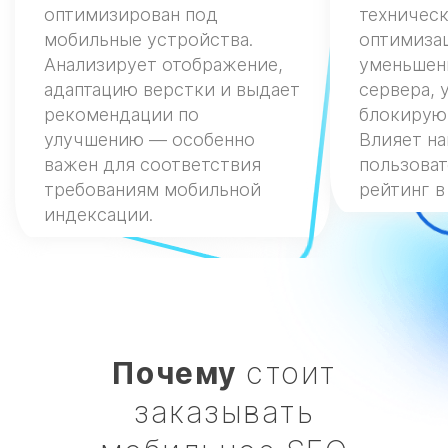
Закажите мобильное SEO уже
оптимизирован под
техничес
сейчас, чтобы обеспечить своему
мобильные устройства.
оптимиза
бизнесу максимальную
Анализирует отображение,
уменьшен
доступность, рост позиций и
адаптацию верстки и выдает
сервера, 
увеличение конверсии с
рекомендации по
блокирую
мобильного трафика.
улучшению — особенно
Влияет н
важен для соответствия
пользоват
требованиям мобильной
рейтинг в
индексации.
Почему
стоит
заказывать