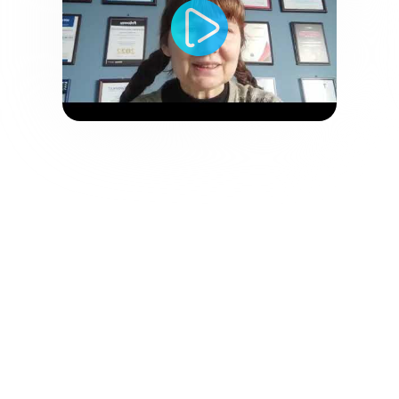
АК Цент Микросистемс
Ольга Капитова, куратор интернет-проектов
Сотрудничество с 2011 года в SEO-
продвижении интернет-магазина. За это
время удалось повысить узнаваемость
бренда и посещаемость сайта. Клиент
отмечает продуктивность работы и
комфортное взаимодействие с командой