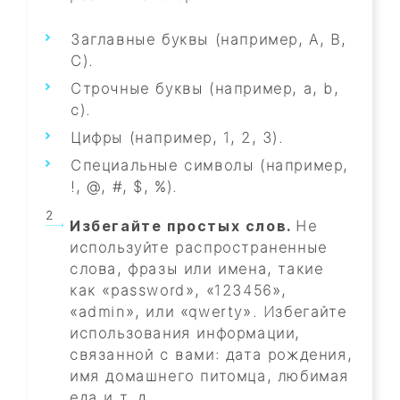
Заглавные буквы (например, A, B,
C).
Строчные буквы (например, a, b,
c).
Цифры (например, 1, 2, 3).
Специальные символы (например,
!, @, #, $, %).
Избегайте простых слов.
Не
используйте распространенные
слова, фразы или имена, такие
как «password», «123456»,
«admin», или «qwerty». Избегайте
использования информации,
связанной с вами: дата рождения,
имя домашнего питомца, любимая
еда и т. д.