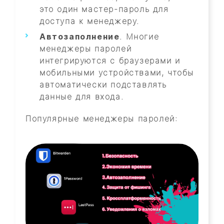
это один мастер-пароль для
доступа к менеджеру.
Автозаполнение
. Многие
менеджеры паролей
интегрируются с браузерами и
мобильными устройствами, чтобы
автоматически подставлять
данные для входа.
Популярные менеджеры паролей: