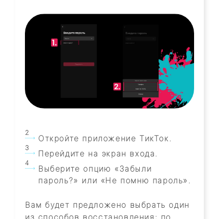
Откройте приложение ТикТок.
Перейдите на экран входа.
Выберите опцию «Забыли
пароль?» или «Не помню пароль».
Вам будет предложено выбрать один
из способов восстановления: по