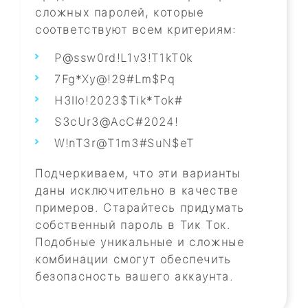
сложных паролей, которые
соответствуют всем критериям:
P@ssw0rd!L1v3!T1kT0k
7Fg*Xy@!29#Lm$Pq
H3llo!2023$Tik*Tok#
S3cUr3@AcC#2024!
W!nT3r@T1m3#SuN$eT
Подчеркиваем, что эти варианты
даны исключительно в качестве
примеров. Старайтесь придумать
собственный пароль в Тик Ток.
Подобные уникальные и сложные
комбинации смогут обеспечить
безопасность вашего аккаунта.