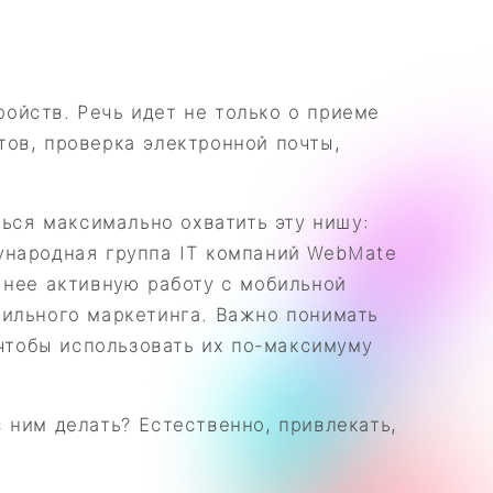
ойств. Речь идет не только о приеме
ов, проверка электронной почты,
ться максимально охватить эту нишу:
ународная группа IT компаний WebMate
 нее активную работу с мобильной
бильного маркетинга. Важно понимать
 чтобы использовать их по-максимуму
 ним делать? Естественно, привлекать,