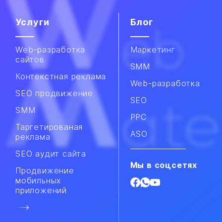
Услуги
Блог
Web-разработка
Маркетинг
сайтов
SMM
Контекстная реклама
Web-разработка
SEO продвижение
SEO
SMM​
PPC
Таргетированая
ASO
реклама
SEO аудит сайта
Мы в соцсетях
Продвижение
мобильных
приложений​