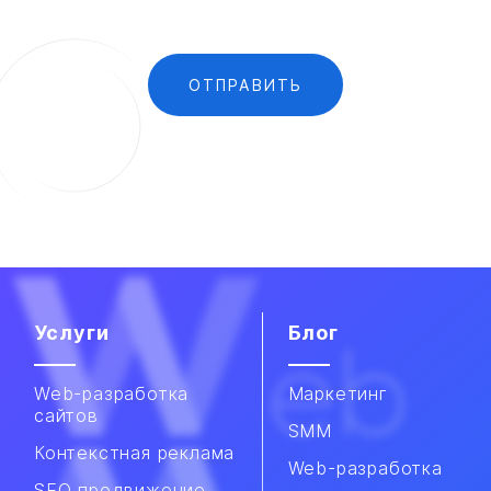
Услуги
Блог
Web-разработка
Маркетинг
сайтов
SMM
Контекстная реклама
Web-разработка
SEO продвижение