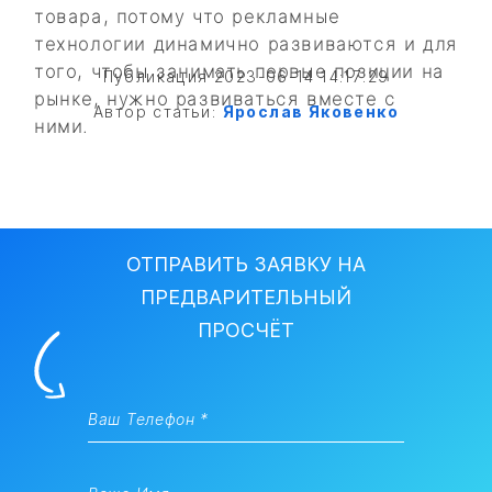
товара, потому что рекламные
технологии динамично развиваются и для
того, чтобы занимать первые позиции на
Публикация 2023-06-14 14:17:29
рынке, нужно развиваться вместе с
Автор статьи:
Ярослав Яковенко
ними.
ОТПРАВИТЬ ЗАЯВКУ НА
ПРЕДВАРИТЕЛЬНЫЙ
ПРОСЧЁТ