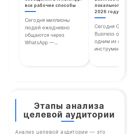
все рабочие способы
локального поис
2026 году
Сегодня миллионы
Сегодня Google
людей ежедневно
Business остаёт
общаются через
одним из самых
WhatsApp —
инструментов
мессенджер, который
локального
стал стандартом
продвижения. Д
личной и деловой
малого и средн
переписки во многих
бизнеса видимо
странах. При этом,
Google Maps за
удаление переписки в
приносит больш
чатах...
клиентов,...
Этапы анализа
целевой аудитории
Анализ целевой аудитории — это