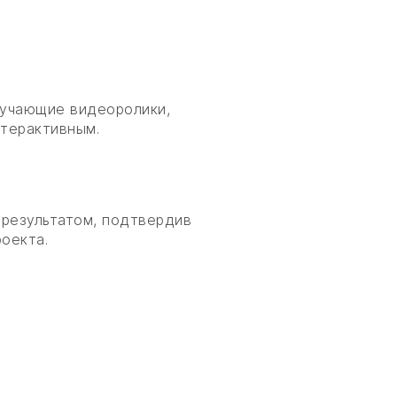
бучающие видеоролики,
терактивным.
 результатом, подтвердив
оекта.
ЁТ