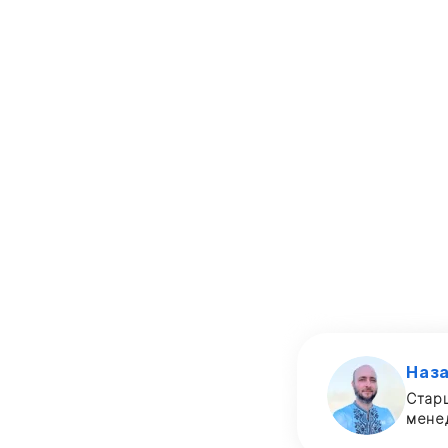
Наз
Стар
мене