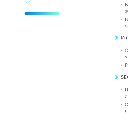
Срок разработки:
В
з
В
2 месяца
о
Ин
С
у
Р
SE
П
и
О
л