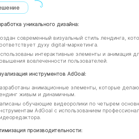
ешение
зработка уникального дизайна:
оздан современный визуальный стиль лендинга, кот
оответствует духу digital-маркетинга.
спользованы интерактивные элементы и анимация д
овышения вовлеченности пользователей.
зуализация инструментов AdGoal:
азработаны анимационные элементы, которые делаю
ендинг живым и динамичным.
аписаны обучающие видеоролики по четырем основ
нструментам AdGoal с использованием профессиона
идеоредактора.
тимизация производительности: