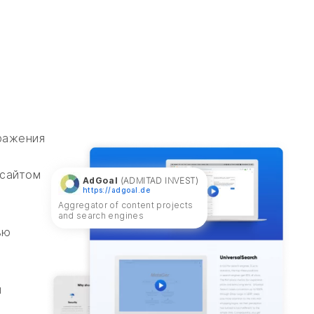
ражения
 сайтом
AdGoal
(ADMITAD INVEST)
https://adgoal.de
Aggregator of content projects
and search engines
ью
и