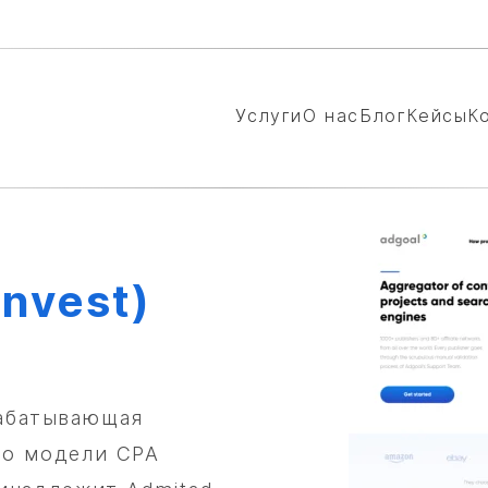
Услуги
О нас
Блог
Кейсы
К
Invest)
рабатывающая
по модели CPA