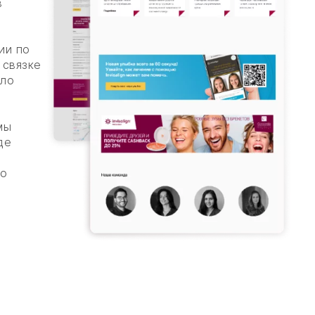
в
ии по
 связке
ило
мы
де
то