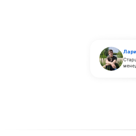
Лар
Стар
мене