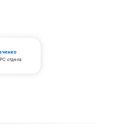
вченко
PC отдела