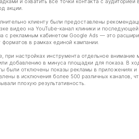
адками и охватить все точки контакта с аудиторией 
од акции.
лнительно клиенту были предоставлены рекомендац
узке видео на YouTube-канал клиники и последующей
ла с рекламным кабинетом Google Ads — это расшир
т форматов в рамках единой кампании.
е, при настройках инструмента отдельное внимание 
или добавлению в минуса площадки для показа. В хо
ты были отключены показы рекламы в приложениях и
влены в исключения более 500 различных каналов, ч
зывали плохую результативность.