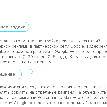
знес-задача
овалась грамотная настройка рекламных кампаний —
ерной рекламы в партнёрской сети Google, видеорек
ube и поисковой рекламы в Google — на период про
 в клинике (1–30 июня 2026 года). Креативы для кам
 предоставлены клиентом.
ешение
максимизации результатов было принято решение не
елять форматы на отдельные кампании, а объединить 
ах одной кампании Performance Max — это позволило
ритмам Google эффективнее распределять бюджет 