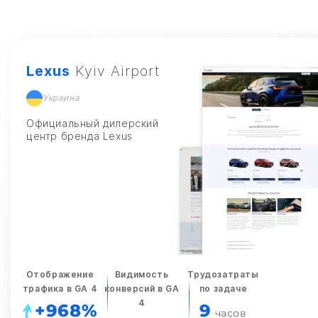
Lexus
Kyiv Airport
Украина
Официальный дилерский
центр бренда Lexus
Отображение
Видимость
Трудозатраты
трафика в GA 4
конверсий в GA
по задаче
4
+968%
9
часов