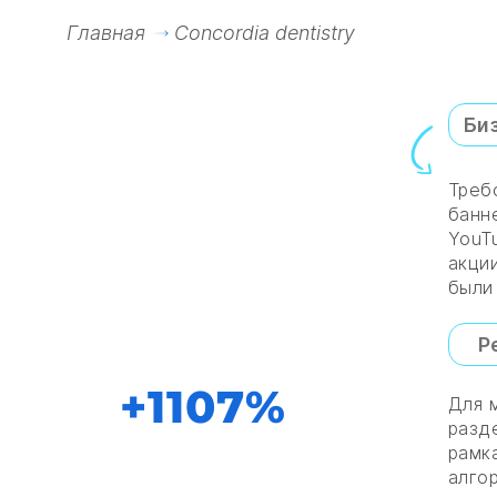
Главная
Concordia dentistry
Би
Concordia
Треб
dentistry
банн
YouT
акции
были
Общее количество
конверсий
Р
+1107%
Для 
разд
рамк
алго