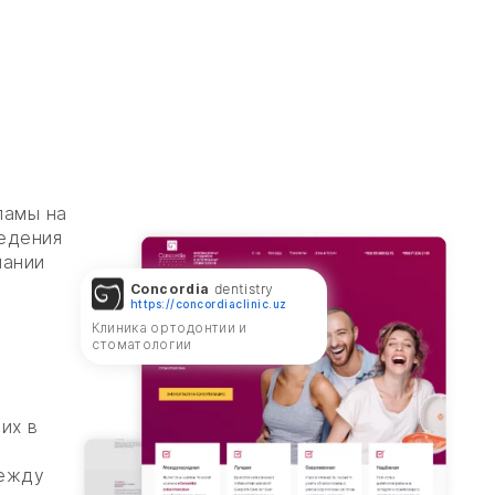
ламы на
ведения
пании
Concordia
dentistry
https://concordiaclinic.uz
Клиника ортодонтии и
стоматологии
их в
между