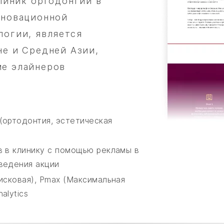
клиник ортодонтии в
нновационной
логии, является
не и Средней Азии,
ме элайнеров
(ортодонтия, эстетическая
в в клинику с помощью рекламы в
ведения акции
оисковая), Pmax (Максимальная
alytics