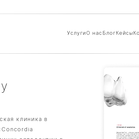
Услуги
О нас
Блог
Кейсы
К
ry
кая клиника в
«Concordia