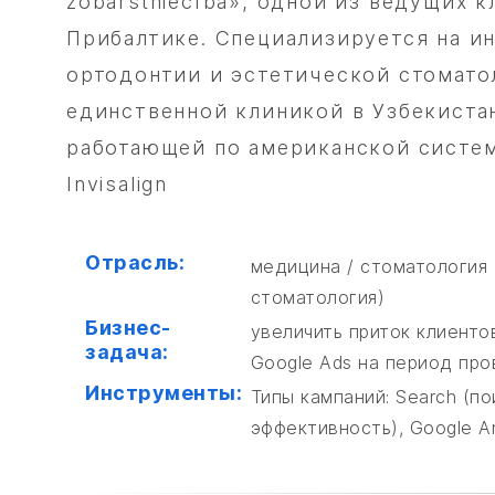
zobārstniecība», одной из ведущих 
Прибалтике. Специализируется на и
ортодонтии и эстетической стомато
единственной клиникой в Узбекиста
работающей по американской систе
Invisalign
Отрасль:
медицина / стоматология 
стоматология)
Бизнес-
увеличить приток клиенто
задача:
Google Ads на период про
Инструменты:
Типы кампаний: Search (п
эффективность), Google An