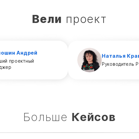
Вели
проект
иошин Андрей
Наталья Кра
ший проектный
Руководитель P
джер
Больше
Кейсов