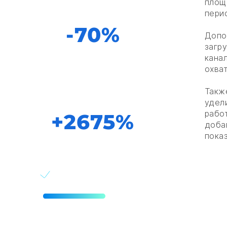
Стоимость конверсии
площ
пери
-70%
Допо
загр
кана
охва
Количество конверсии
“Клик на номер”
Такж
удел
рабо
+2675%
доба
пока
Период
1 месяц