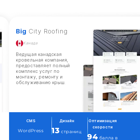
Big
City Roofing
Канада
Ведущая канадская
кровельная компания,
предоставляет полный
комплекс услуг по
монтажу, ремонту и
обслуживанию крыш.
CMS
Дизайн
Оптимизация
скорости
13
WordPress
страниц
94
балла в