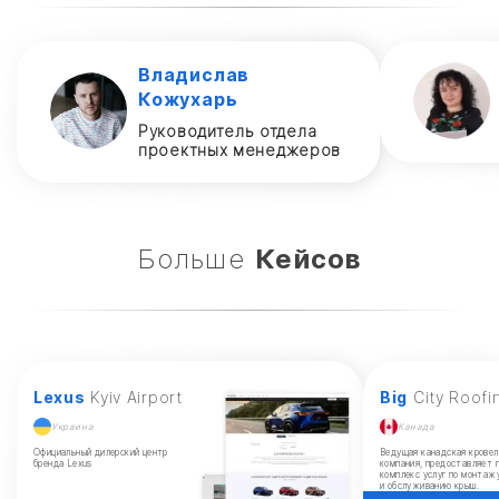
Владислав
Кожухарь
Руководитель отдела
проектных менеджеров
Больше
Кейсов
Lexus
Kyiv Airport
Big
City Roofi
Украина
Канада
Официальный дилерский центр
Ведущая канадская кровел
бренда Lexus
компания, предоставляет 
комплекс услуг по монтаж
и обслуживанию крыш.