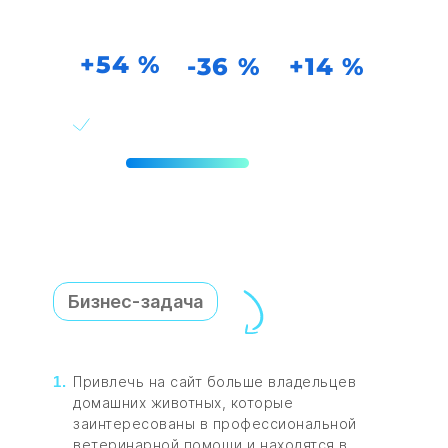
Количество
Стоимость
Число
конверсий
конверсии
кликов
+54 %
-36 %
+14 %
Период
2 месяца
Бизнес-задача
Привлечь на сайт больше владельцев
домашних животных, которые
заинтересованы в профессиональной
ветеринарной помощи и находятся в