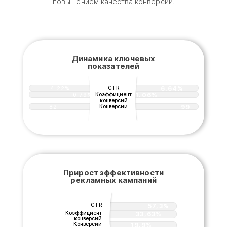
повышением качества конверсий.
Динамика ключевых
показателей
CTR
6.64%
4.22%
Коэффициент
1.06%
0.79%
конверсий
Конверсии
99
82
Прирост эффективности
рекламных кампаний
CTR
57,3%
Коэффициент
33,63%
конверсий
Конверсии
19,9%