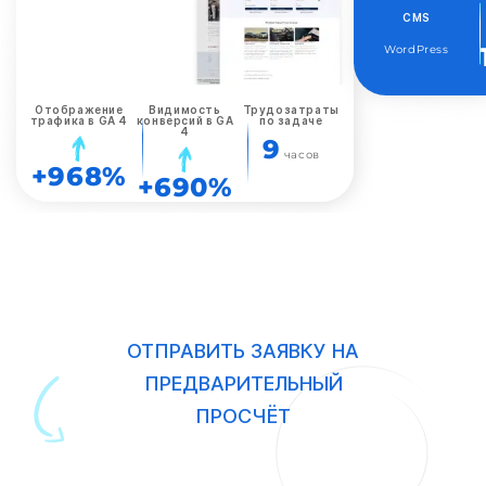
CMS
WordPress
Отображение
Видимость
Трудозатраты
трафика в GA 4
конверсий в GA
по задаче
4
9
часов
+968%
+690%
ОТПРАВИТЬ ЗАЯВКУ НА
ПРЕДВАРИТЕЛЬНЫЙ
ПРОСЧЁТ