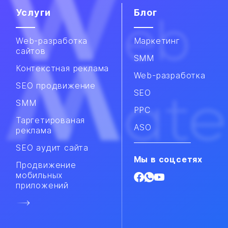
Услуги
Блог
Web-разработка
Маркетинг
сайтов
SMM
Контекстная реклама
Web-разработка
SEO продвижение
SEO
SMM​
PPC
Таргетированая
ASO
реклама
SEO аудит сайта
Мы в соцсетях
Продвижение
мобильных
приложений​