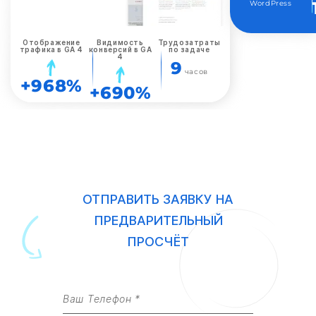
WordPress
Отображение
Видимость
Трудозатраты
трафика в GA 4
конверсий в GA
по задаче
4
9
часов
+968%
+690%
ОТПРАВИТЬ ЗАЯВКУ НА
ПРЕДВАРИТЕЛЬНЫЙ
ПРОСЧЁТ