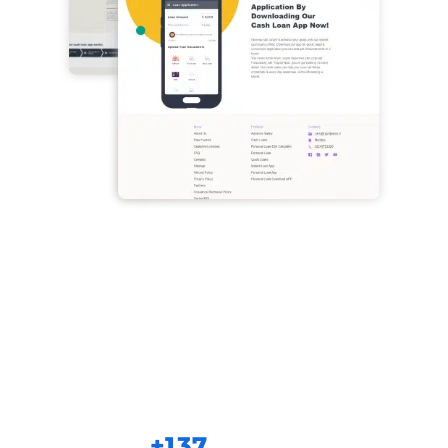
Rapid
Paisa
Установок
Установок
Стоимость
в
в FB ADS
установки в
Google
Manager:
Google ADS:
ADS:
+137