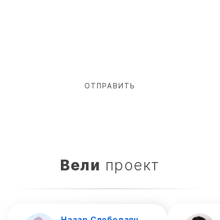
Вели
проект
Нaзap Cлoбoдзян