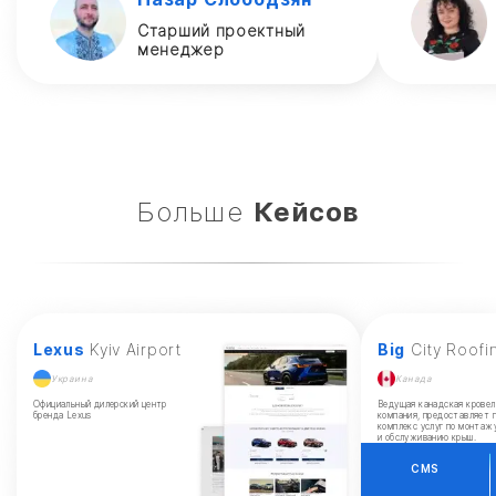
Старший проектный
менеджер
Больше
Кейсов
Lexus
Kyiv Airport
Big
City Roofi
Украина
Канада
Официальный дилерский центр
Ведущая канадская кровел
бренда Lexus
компания, предоставляет 
комплекс услуг по монтаж
и обслуживанию крыш.
CMS