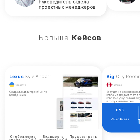
Руководитель отдела
проектных менеджеров
Больше
Кейсов
Lexus
Kyiv Airport
Big
City Roofi
Украина
Канада
Официальный дилерский центр
Ведущая канадская кровел
бренда Lexus
компания, предоставляет 
комплекс услуг по монтаж
и обслуживанию крыш.
CMS
WordPress
Отображение
Видимость
Трудозатраты
трафика в GA 4
конверсий в GA
по задаче