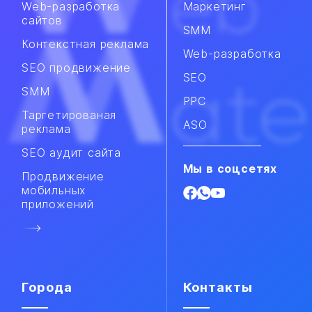
Web-разработка
Маркетинг
сайтов
SMM
Контекстная реклама
Web-разработка
SEO продвижение
SEO
SMM​
PPC
Таргетированая
ASO
реклама
SEO аудит сайта
Мы в соцсетях
Продвижение
мобильных
приложений​
Города
Контакты