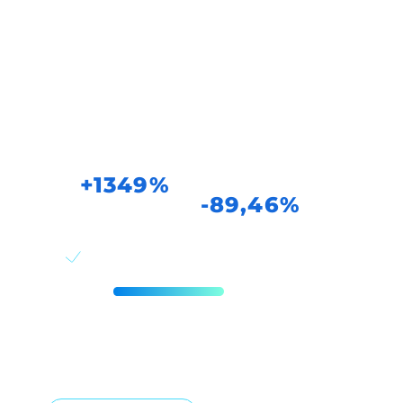
Tanit Group
Количество
Средняя
конверсий:
стоимость
конверсии:
+1349%
-89,46%
Период
2 месяца