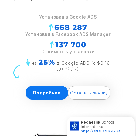
Установки в Google ADS
668 287
Установки в Facebook ADS Manager
137 700
Стоимость установки
25%
на
в Google ADS (с $0,16
до $0,12)
Подробнее
Оставить заявку
Pechersk
School
International
https://enrol.psi.kyiv.ua