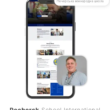
Печерська міжнародна школа
Pechersk
School International