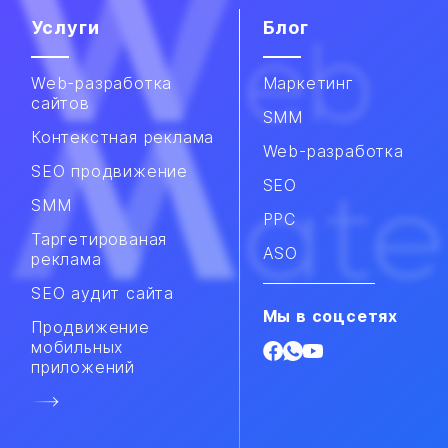
Услуги
Блог
Web-разработка
Маркетинг
сайтов
SMM
Контекстная реклама
Web-разработка
SEO продвижение
SEO
SMM​
PPC
Таргетированая
ASO
реклама
SEO аудит сайта
Мы в соцсетях
Продвижение
мобильных
приложений​