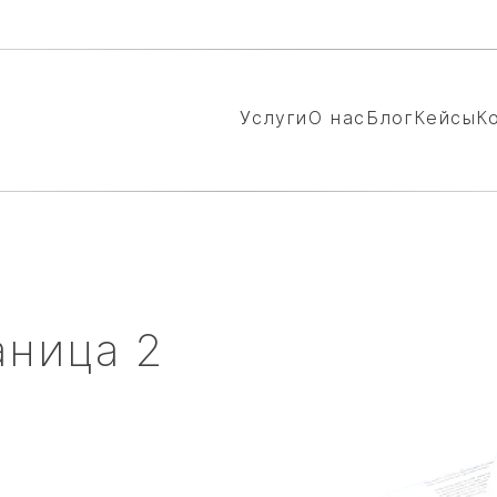
Услуги
О нас
Блог
Кейсы
К
аница 2