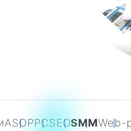
и
ASO
PPC
SEO
SMM
Web-р