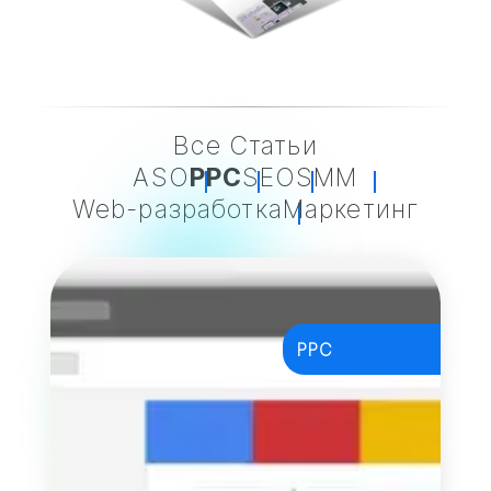
Все Статьи
ASO
PPC
SEO
SMM
Web-разработка
Маркетинг
PPC